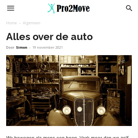
Home
Algemeen
Alles over de auto
Door
Simon
-
19 november 2021
We bewegen als mens een hoop. Vaak meer dan we zelf