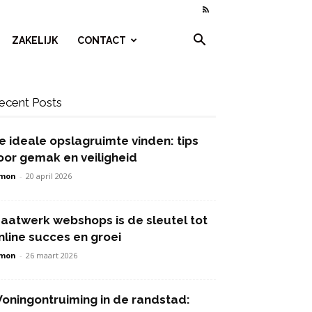
ZAKELIJK
CONTACT
ecent Posts
e ideale opslagruimte vinden: tips
oor gemak en veiligheid
imon
-
20 april 2026
aatwerk webshops is de sleutel tot
nline succes en groei
imon
-
26 maart 2026
oningontruiming in de randstad: