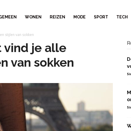
GEMEEN
WONEN
REIZEN
MODE
SPORT
TECH
 en stijlen van sokken
R
vind je alle
len van sokken
D
v
S
M
o
S
W