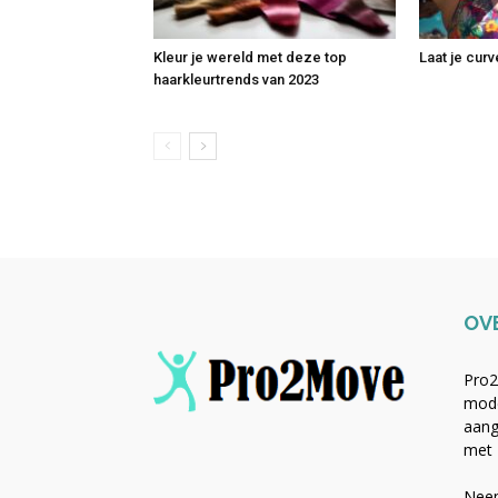
Kleur je wereld met deze top
Laat je curv
haarkleurtrends van 2023
OV
Pro2
mode
aang
met 
Neem