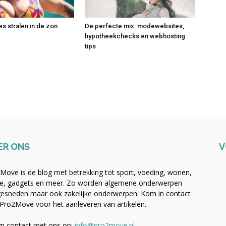
es stralen in de zon
De perfecte mix: modewebsites,
hypotheekchecks en webhosting
tips
ER ONS
V
Move is de blog met betrekking tot sport, voeding, wonen,
, gadgets en meer. Zo worden algemene onderwerpen
esneden maar ook zakelijke onderwerpen. Kom in contact
Pro2Move voor het aanleveren van artikelen.
 contact met ons op:
info@pro2move.nl